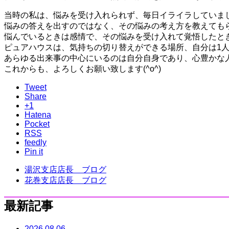
当時の私は、悩みを受け入れられず、毎日イライラしていまし
悩みの答えを出すのではなく、その悩みの考え方を教えても
悩んでいるときは感情で、その悩みを受け入れて覚悟したと
ピュアハウスは、気持ちの切り替えができる場所、自分は1
あらゆる出来事の中心にいるのは自分自身であり、心豊かな人
これからも、よろしくお願い致します(^o^)
Tweet
Share
+1
Hatena
Pocket
RSS
feedly
Pin it
湯沢支店店長 ブログ
花巻支店店長 ブログ
最新記事
2026.08.06