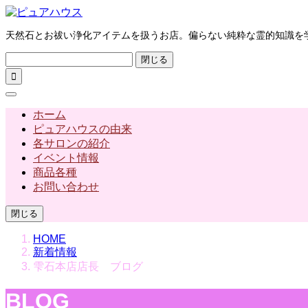
天然石とお祓い浄化アイテムを扱うお店。偏らない純粋な霊的知識を
閉じる

ホーム
ピュアハウスの由来
各サロンの紹介
イベント情報
商品各種
お問い合わせ
閉じる
HOME
新着情報
雫石本店店長 ブログ
BLOG