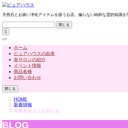
天然石とお祓い浄化アイテムを扱うお店。偏らない純粋な霊的知識を
閉じる

ホーム
ピュアハウスの由来
各サロンの紹介
イベント情報
商品各種
お問い合わせ
閉じる
HOME
新着情報
花巻支店よりお知らせ
BLOG