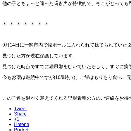
他の子とちょっと違った鳴き声が特徴的で、そこがとっても
＊ ＊ ＊ ＊ ＊ ＊ ＊
9月14日に一関市内で段ボールに入れられて捨てられていた
見つけた方が現在保護しています。
見つけた時点ですでに猫風邪をひいていたらしく、すぐに病
今もお薬は継続中ですが(10/8時点)、ご飯はもりもり食べ
この子達を温かく迎えてくれる里親希望の方のご連絡をお待
Tweet
Share
+1
Hatena
Pocket