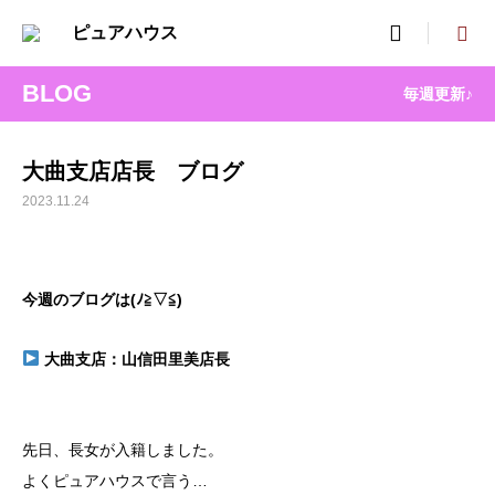

BLOG
毎週更新♪
大曲支店店長 ブログ
2023.11.24
今週のブログは(
ﾉ
≧▽≦)
大曲支
店：山信田里美店長
先日、長女が入籍しました。
よくピュアハウスで言う…