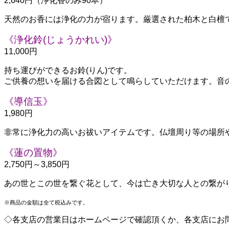
2,640円（浄化香のみ90本）
天然のお香には浄化の力が宿ります。厳選された柏木と白檀
《浄化鈴(じょうかれい)》
11,000円
持ち運びができるお鈴(りん)です。
ご供養の想いを届ける合図として鳴らしていただけます。音
《導信玉》
1,980円
非常に浄化力の高いお祓いアイテムです。仏壇周り等の場所
《蓮の置物》
2,750円～3,850円
あの世とこの世を繋ぐ花として、今は亡き大切な人との繋が
※商品の金額は全て税込みです。
◇各支店の営業日はホームページで確認頂くか、各支店にお