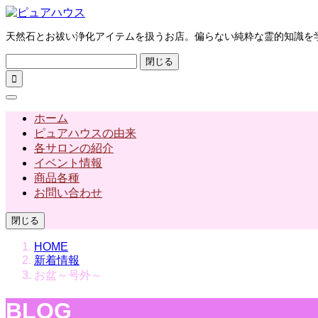
天然石とお祓い浄化アイテムを扱うお店。偏らない純粋な霊的知識を
閉じる

ホーム
ピュアハウスの由来
各サロンの紹介
イベント情報
商品各種
お問い合わせ
閉じる
HOME
新着情報
お盆～号外～
BLOG