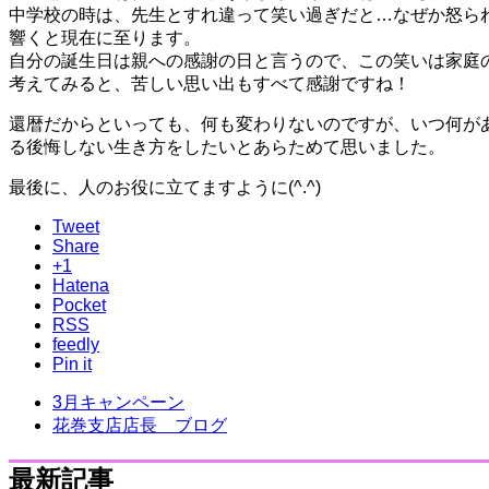
中学校の時は、先生とすれ違って笑い過ぎだと…なぜか怒ら
響くと現在に至ります。
自分の誕生日は親への感謝の日と言うので、この笑いは家庭
考えてみると、苦しい思い出もすべて感謝ですね！
還暦だからといっても、何も変わりないのですが、いつ何が
る後悔しない生き方をしたいとあらためて思いました。
最後に、人のお役に立てますように(^.^)
Tweet
Share
+1
Hatena
Pocket
RSS
feedly
Pin it
3月キャンペーン
花巻支店店長 ブログ
最新記事