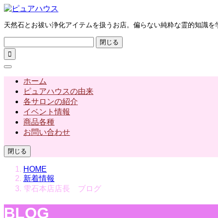
天然石とお祓い浄化アイテムを扱うお店。偏らない純粋な霊的知識を
閉じる

ホーム
ピュアハウスの由来
各サロンの紹介
イベント情報
商品各種
お問い合わせ
閉じる
HOME
新着情報
雫石本店店長 ブログ
BLOG