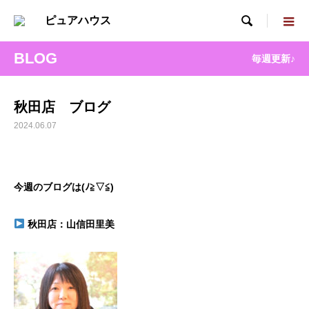

BLOG
毎週更新♪
秋田店 ブログ
2024.06.07
今週のブログは(
ﾉ
≧▽≦)
秋田
店：山信田里美