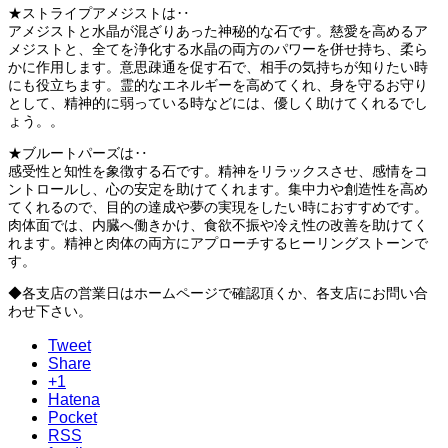
★ストライプアメジストは‥
アメジストと水晶が混ざりあった神秘的な石です。慈愛を高めるア
メジストと、全てを浄化する水晶の両方のパワーを併せ持ち、柔ら
かに作用します。意思疎通を促す石で、相手の気持ちが知りたい時
にも役立ちます。霊的なエネルギーを高めてくれ、身を守るお守り
として、精神的に弱っている時などには、優しく助けてくれるでし
ょう。。
★ブルートパーズは‥
感受性と知性を象徴する石です。精神をリラックスさせ、感情をコ
ントロールし、心の安定を助けてくれます。集中力や創造性を高め
てくれるので、目的の達成や夢の実現をしたい時におすすめです。
肉体面では、内臓へ働きかけ、食欲不振や冷え性の改善を助けてく
れます。精神と肉体の両方にアプローチするヒーリングストーンで
す。
◆各支店の営業日はホームページで確認頂くか、各支店にお問い合
わせ下さい。
Tweet
Share
+1
Hatena
Pocket
RSS