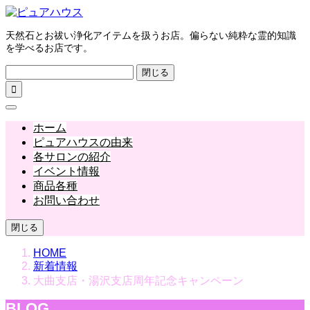
天然石とお祓い浄化アイテムを扱うお店。偏らない純粋な霊的知識
を学べるお店です。
閉じる

ホーム
ピュアハウスの由来
各サロンの紹介
イベント情報
商品各種
お問い合わせ
閉じる
HOME
新着情報
大曲支店・湯沢支店周年記念キャンペーン
BLOG