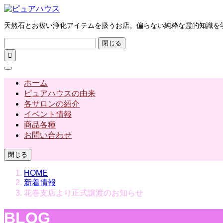
天然石とお祓い浄化アイテムを扱うお店。偏らない純粋な霊的知識を
閉じる

ホーム
ピュアハウスの由来
各サロンの紹介
イベント情報
商品各種
お問い合わせ
閉じる
HOME
新着情報
花巻支店より正式譲渡のお知らせ
BLOG