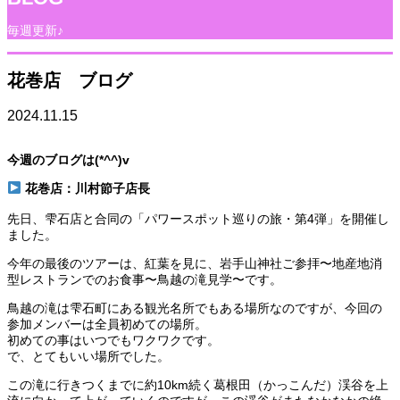
毎週更新♪
花巻店 ブログ
2024.11.15
今週のブログは(*^^)v
花巻
店：川村節子店長
先日、雫石店と合同の「パワースポット巡りの旅・第4弾」を開催し
ました。
今年の最後のツアーは、紅葉を見に、岩手山神社ご参拝〜地産地消
型レストランでのお食事〜鳥越の滝見学〜です。
鳥越の滝は雫石町にある観光名所でもある場所なのですが、今回の
参加メンバーは全員初めての場所。
初めての事はいつでもワクワクです。
で、とてもいい場所でした。
この滝に行きつくまでに約10km続く葛根田（かっこんだ）渓谷を上