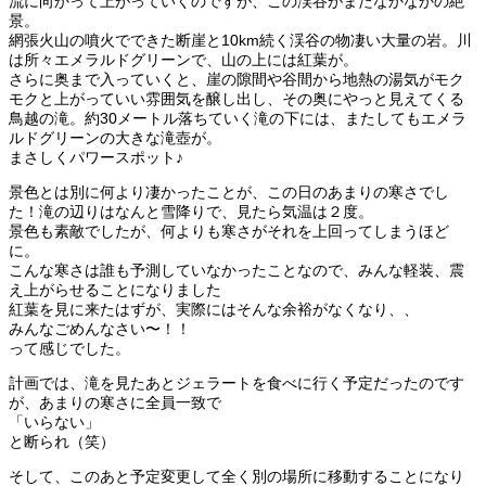
流に向かって上がっていくのですが、この渓谷がまたなかなかの絶
景。
網張火山の噴火でできた断崖と10km続く渓谷の物凄い大量の岩。川
は所々エメラルドグリーンで、山の上には紅葉が。
さらに奥まで入っていくと、崖の隙間や谷間から地熱の湯気がモク
モクと上がっていい雰囲気を醸し出し、その奥にやっと見えてくる
鳥越の滝。約30メートル落ちていく滝の下には、またしてもエメラ
ルドグリーンの大きな滝壺が。
まさしくパワースポット♪
景色とは別に何より凄かったことが、この日のあまりの寒さでし
た！滝の辺りはなんと雪降りで、見たら気温は２度。
景色も素敵でしたが、何よりも寒さがそれを上回ってしまうほど
に。
こんな寒さは誰も予測していなかったことなので、みんな軽装、震
え上がらせることになりました
紅葉を見に来たはずが、実際にはそんな余裕がなくなり、、
みんなごめんなさい〜！！
って感じでした。
計画では、滝を見たあとジェラートを食べに行く予定だったのです
が、あまりの寒さに全員一致で
「いらない」
と断られ（笑）
そして、このあと予定変更して全く別の場所に移動することになり