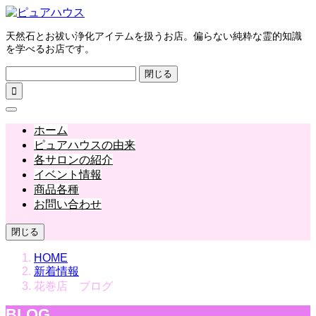
天然石とお祓い浄化アイテムを扱うお店。偏らない純粋な霊的知識
を学べるお店です。
閉じる

ホーム
ピュアハウスの由来
各サロンの紹介
イベント情報
商品各種
お問い合わせ
閉じる
HOME
新着情報
花巻店 ブログ
BLOG