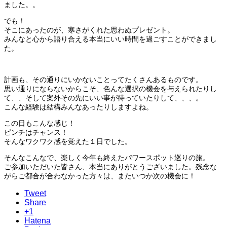
ました。。
でも！
そこにあったのが、寒さがくれた思わぬプレゼント。
みんなと心から語り合える本当にいい時間を過ごすことができまし
た。
計画も、その通りにいかないことってたくさんあるものです。
思い通りにならないからこそ、色んな選択の機会を与えられたりし
て、、そして案外その先にいい事が待っていたりして、、、。
こんな経験は結構みんなあったりしますよね。
この日もこんな感じ！
ピンチはチャンス！
そんなワクワク感を覚えた１日でした。
そんなこんなで、楽しく今年も終えたパワースポット巡りの旅。
ご参加いただいた皆さん、本当にありがとうございました。残念な
がらご都合が合わなかった方々は、またいつか次の機会に！
Tweet
Share
+1
Hatena